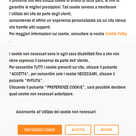
Il presente sito web utilizza cookie di analisi di terze parti, al fine di
garantire le migliori prestazioni. Tali cookie servono a monitorare
l'utilizzo del sito da parte degli utenti,
consentendo di offrire un'esperienza personalizzata sia sul sito stesso
che tramite altri supporti.
Per maggiori informazioni sui cookie, consultare la nostra
Cookie Policy
.
I cookie non necessari sono in ogni caso disabilitati fino a che non
viene espresso il consenso da parte dell'utente.
Per consentire TUTTI i cookie presenti sul sito, cliccare il pulsante
"ACCETTA", per consentire solo i cookie NECESSARI, cliccare il
Contatti
pulsante "RIFIUTA".
Supporto:
supporto@plink.it
Cliccando il pulsante "PREFERENZE COOKIE", sarà possibile decidere
Marketing:
comunicazioni@plink.it
quali cookie non necessari autorizzare.
Amministrazione:
amministrazione@plink.it
PEC:
legale@pec.plink.it
Acconsento all'utilizzo dei cookie non necessari:
PREFERENZE COOKIE
ACCETTA
RIFIUTA