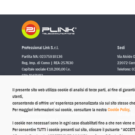
Professional Link S.r.l.
Sedi
Partita IVA: 02375910136
Via Alcide 
Reg. Imp. di Como | REA-257630
22072 Cerm
Capitale sociale €10.200,00 i.v.
Telefono:
0
SDI: T04ZHR3
Via Londra,
Il presente sito web utilizza cookie di analisi di terze parti, al fine di garant
Contatti
46047 Port
utenti,
Telefono:
0
Supporto:
supporto@plink.it
consentendo di offrire un'esperienza personalizzata sia sul sito stesso che 
Marketing:
comunicazioni@plink.it
Per maggiori informazioni sui cookie, consultare la nostra
Cookie Policy
.
Amministrazione:
amministrazione@plink.it
Via Luigi Br
PEC:
legale@pec.plink.it
40057 Grana
I cookie non necessari sono in ogni caso disabilitati fino a che non viene 
Telefono:
0
Per consentire TUTTI i cookie presenti sul sito, cliccare il pulsante "ACCE