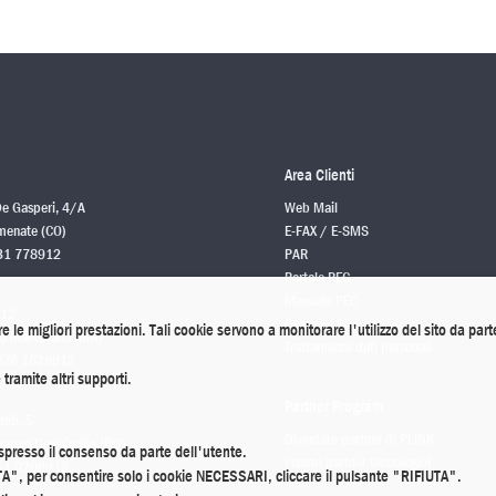
Area Clienti
De Gasperi, 4/A
Web Mail
enate (CO)
E-FAX / E-SMS
31 778912
PAR
Portale PEC
Manuale PEC
 12
Gestione SIM
ire le migliori prestazioni. Tali cookie servono a monitorare l'utilizzo del sito da part
o Mantovano (MN)
Trattamento dati personali
376 1628912
tramite altri supporti.
Partner Program
enti, 5
Diventare partner di PLINK
rolo Dell'Emilia (BO)
espresso il consenso da parte dell'utente.
I nostri partner tecnologici
51 0208912
TTA", per consentire solo i cookie NECESSARI, cliccare il pulsante "RIFIUTA".