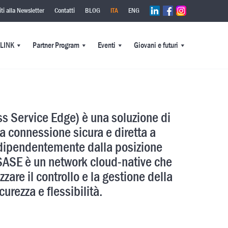
viti alla Newsletter
Contatti
BLOG
ITA
ENG
PLINK
Partner Program
Eventi
Giovani e futuri
s Service Edge) è una soluzione di
na connessione sicura e diretta a
ndipendentemente dalla posizione
, SASE è un network cloud-native che
zzare il controllo e la gestione della
icurezza e flessibilità.