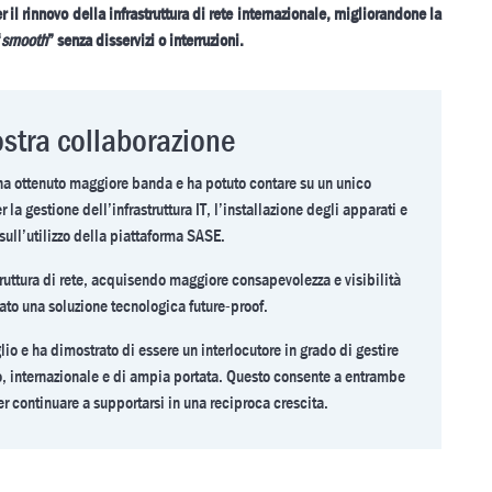
 il rinnovo della infrastruttura di rete internazionale, migliorandone la
“
smooth
” senza disservizi o interruzioni.
nostra collaborazione
o ha ottenuto maggiore banda e ha potuto contare su un unico
 la gestione dell’infrastruttura IT, l’installazione degli apparati e
sull’utilizzo della piattaforma SASE.
truttura di rete, acquisendo maggiore consapevolezza e visibilità
ato una soluzione tecnologica future-proof.
io e ha dimostrato di essere un interlocutore in grado di gestire
o, internazionale e di ampia portata. Questo consente a entrambe
r continuare a supportarsi in una reciproca crescita.