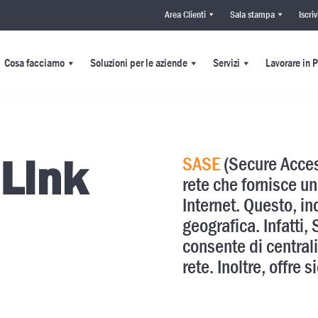
Area Clienti
Sala stampa
Iscri
Cosa facciamo
Soluzioni per le aziende
Servizi
Lavorare in 
 Link
SASE
(Secure Acces
rete che fornisce u
Internet. Questo, i
geografica. Infatti
consente di centrali
rete. Inoltre, offre s