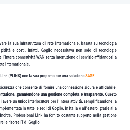
vare la sua infrastruttura di rete internazionale, basata su tecnologia
idità e costi. Infatti, Goglio necessitava non solo di tecnologie
l’intera connettività WAN senza interruzione di servizio affidandosi a
ete internazionale.
l Link (PLINK) con la sua proposta per una soluzione
SASE.
sicurezza che consente di fornire una connessione sicura e affidabile.
entazione, garantendone una gestione completa e trasparente.
Questo
 avere un unico interlocutore per l’intera attività, semplificandone la
lementata in tutte le sedi di Goglio, in Italia e all’estero, grazie alla
 Inoltre, Professional Link ha fornito costante supporto nella gestione
e le risorse IT di Goglio.