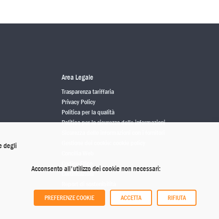
Area Legale
Trasparenza tariffaria
Privacy Policy
Politica per la qualità
Politica per la sicurezza delle informazioni
Sicurezza delle informazioni con i fornitori
Gestione dei cookie: cookie policy
e degli
Concilia Web
Codice Etico
Acconsento all'utilizzo dei cookie non necessari:
Certificazioni
Report di sostenibilità
PREFERENZE COOKIE
ACCETTA
RIFIUTA