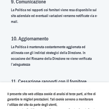
9. Comunicazione
La Politica nei rapporti coi fornitori viene resa disponibile sul
sito aziendale ed eventuali variazioni verranno notificate via e-
mail.
10. Aggiornamento
La Politica è mantenuta costantemente aggiornata ed
allineata con gli indirizzi strategici della Direzione. In
occasione del Riesame della Direzione ne viene verificata
l’adeguatezza
11. Cessazione rapporti con il fornitore
Nell’ipotesi di cessazione dei rapporti con il fornitore, gli
Il presente sito web utilizza cookie di analisi di terze parti, al fine di
aspetti sulla sicurezza delle informazioni dovranno essere
garantire le migliori prestazioni. Tali cookie servono a monitorare
gestiti conformemente a quanto contrattualizzato tra le parti.
l'utilizzo del sito da parte degli utenti,