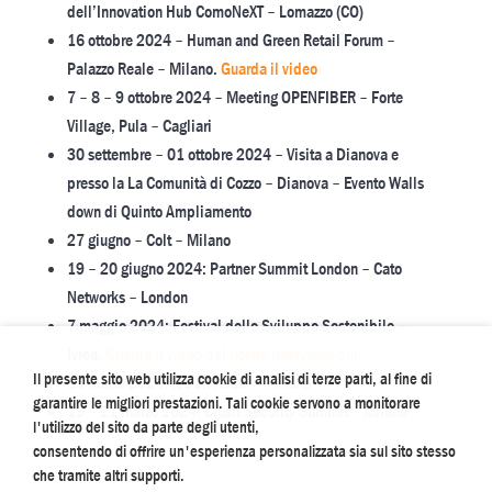
dell’Innovation Hub ComoNeXT – Lomazzo (CO)
16 ottobre 2024 – Human and Green Retail Forum –
Palazzo Reale – Milano.
Guarda il video
7 – 8 – 9 ottobre 2024 – Meeting OPENFIBER – Forte
Village, Pula – Cagliari
30 settembre – 01 ottobre 2024 – Visita a Dianova e
presso la La Comunità di Cozzo – Dianova – Evento Walls
down di Quinto Ampliamento
27 giugno – Colt – Milano
19 – 20 giugno 2024: Partner Summit London – Cato
Networks – London
7 maggio 2024: Festival dello Sviluppo Sostenibile –
Ivrea.
Guarda il video del nostro intervento qui
Il presente sito web utilizza cookie di analisi di terze parti, al fine di
19 marzo 2024: It’s all Retail – Milano
garantire le migliori prestazioni. Tali cookie servono a monitorare
19 – 21 marzo 2024: Clusit Security Summit – Milano
l'utilizzo del sito da parte degli utenti,
consentendo di offrire un'esperienza personalizzata sia sul sito stesso
che tramite altri supporti.