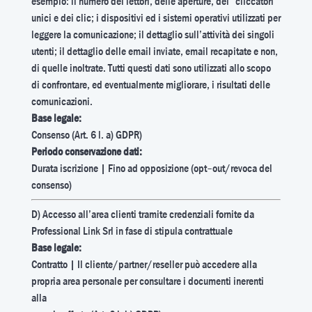
esempio: il numero dei lettori, delle aperture, dei “cliccatori”
unici e dei clic; i dispositivi ed i sistemi operativi utilizzati per
leggere la comunicazione; il dettaglio sull’attività dei singoli
utenti; il dettaglio delle email inviate, email recapitate e non,
di quelle inoltrate. Tutti questi dati sono utilizzati allo scopo
di confrontare, ed eventualmente migliorare, i risultati delle
comunicazioni.
Base legale:
Consenso (Art. 6 l. a) GDPR)
Periodo conservazione dati:
Durata iscrizione | Fino ad opposizione (opt–out/revoca del
consenso)
D) Accesso all’area clienti tramite credenziali fornite da
Professional Link Srl in fase di stipula contrattuale
Base legale:
Contratto | Il cliente/partner/reseller può accedere alla
propria area personale per consultare i documenti inerenti
alla