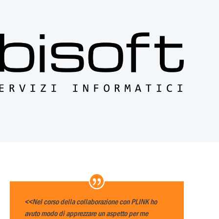
<<Nel corso della collaborazione con PLINK ho
avuto modo di apprezzare un aspetto per me