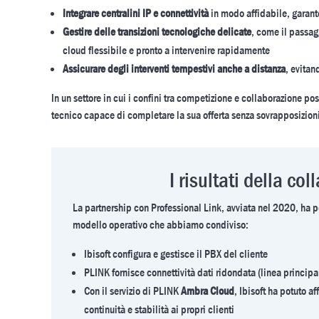
Integrare centralini IP e connettività
in modo affidabile, garante
Gestire delle transizioni tecnologiche delicate
, come il passagg
cloud flessibile e pronto a intervenire rapidamente
Assicurare degli interventi tempestivi anche a distanza
, evitan
In un settore in cui i confini tra competizione e collaborazione poss
tecnico capace di completare la sua offerta senza sovrapposizioni
I risultati della c
La partnership con Professional Link, avviata nel 2020, ha pe
modello operativo che abbiamo condiviso:
Ibisoft configura e gestisce il PBX del cliente
PLINK fornisce connettività dati ridondata (linea principa
Con il servizio di PLINK
Ambra Cloud
, Ibisoft ha potuto a
continuità e stabilità ai propri clienti