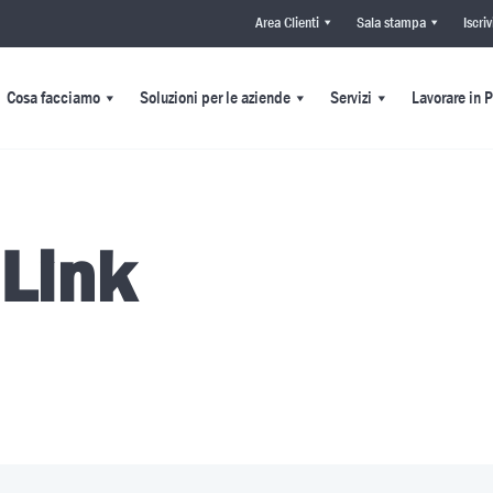
Area Clienti
Sala stampa
Iscri
Cosa facciamo
Soluzioni per le aziende
Servizi
Lavorare in 
 Link