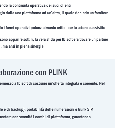
ndo la continuità operativa dei suoi clienti
io dalla una piattaforma ad un’altra, il quale richiede un fornitore
do i fermi operativi potenzialmente critici per le aziende assistite
ono apparire sottili, la vera sfida per Ibisoft era trovare un partner
, ma anzi in piena sinergia.
ollaborazione con PLINK
rmesso a Ibisoft di costruire un’offerta integrata e coerente. Nel
le e di backup), portabilità delle numerazioni e trunk SIP.
ffrontare con serenità i cambi di piattaforma, garantendo