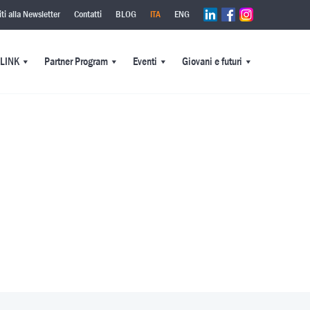
viti alla Newsletter
Contatti
BLOG
ITA
ENG
PLINK
Partner Program
Eventi
Giovani e futuri